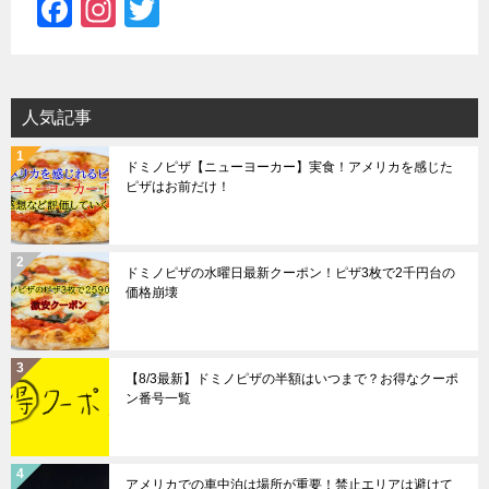
F
In
T
a
st
wi
c
a
tt
e
gr
er
人気記事
b
a
ドミノピザ【ニューヨーカー】実食！アメリカを感じた
o
m
ピザはお前だけ！
o
k
ドミノピザの水曜日最新クーポン！ピザ3枚で2千円台の
価格崩壊
【8/3最新】ドミノピザの半額はいつまで？お得なクーポ
ン番号一覧
アメリカでの車中泊は場所が重要！禁止エリアは避けて