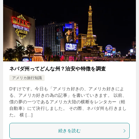
ネバダ州ってどんな州？治安や特徴を調査
アメリカ旅行知識
Dすけです。今日も「アメリカ好きの、アメリカ好きによ
る、アメリカ好きの為の記事」を書いていきます。 以前、
僕の夢の一つであるアメリカ大陸の横断をレンタカー（軽
自動車）にて決行しました。 その際、ネバダ州も行きまし
た。 横 […]
続きを読む