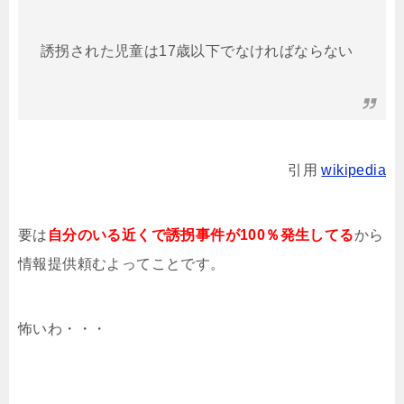
誘拐された児童は17歳以下でなければならない
引用
wikipedia
要は
自分のいる近くで誘拐事件が100％発生してる
から
情報提供頼むよってことです。
怖いわ・・・