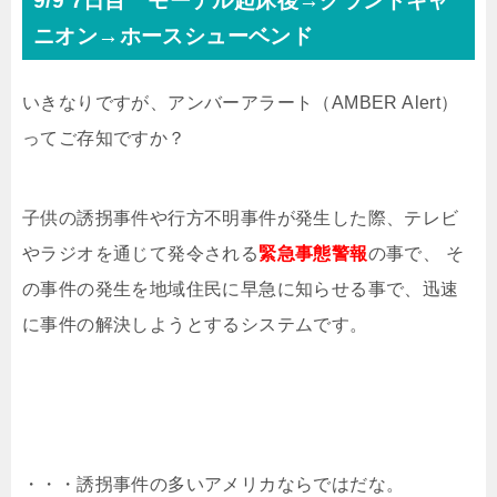
9/9 7日目 モーテル起床後→グランドキャ
ニオン→ホースシューベンド
いきなりですが、アンバーアラート（AMBER Alert）
ってご存知ですか？
子供の誘拐事件や行方不明事件が発生した際、テレビ
やラジオを通じて発令される
緊急事態警報
の事で、 そ
の事件の発生を地域住民に早急に知らせる事で、迅速
に事件の解決しようとするシステムです。
・・・誘拐事件の多いアメリカならではだな。