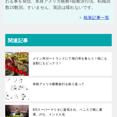
わる事を発信。単身アメリカ横断+縦断決行済。転職回
数10数回。すいません、英語は喋れないです。
執筆記事一覧
関連記事
メイン州ポートランドにて海の幸を食らう！味にも
金額にもビックリ！
単独アメリカ横断旅行を振り返って
9/5スーパーマリオに凝視され、ベニスで輩に遭
遇。のち、インド人化