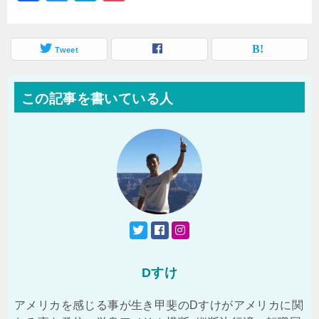
a
wi
at
o
c
tt
e
c
e
Tweet
er
n
k
b
a
et
この記事を書いている人
o
o
k
Dすけ
アメリカを感じる事が生き甲斐のDすけがアメリカに関