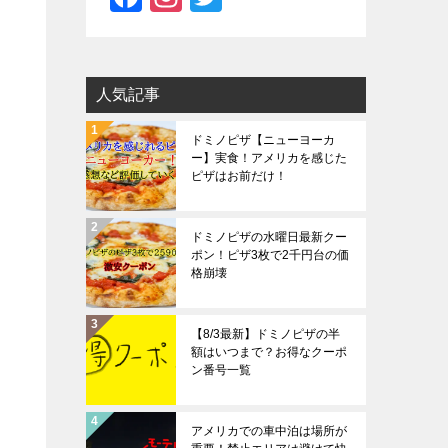
a
st
wi
c
a
tt
e
gr
er
人気記事
b
a
ドミノピザ【ニューヨーカ
o
m
ー】実食！アメリカを感じた
ピザはお前だけ！
o
k
ドミノピザの水曜日最新クー
ポン！ピザ3枚で2千円台の価
格崩壊
【8/3最新】ドミノピザの半
額はいつまで？お得なクーポ
ン番号一覧
アメリカでの車中泊は場所が