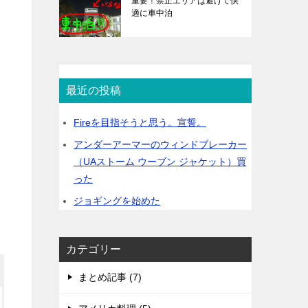
重要！禁止エリアは避けて快
適に車中泊
最近の投稿
Fireを目指そうと思う。宣誓。
アンダーアーマーのウィンドブレーカー
（UAストーム ウーブン ジャケット）買
った
ジョギングを始めた
カテゴリー
まとめ記事 (7)