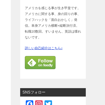
アメリカを感じる事が生き甲斐です。
アメリカに関する事、身の回りの事、
ライフハックを「面白おかしく」発
信。単身アメリカ横断+縦断決行済。
転職10数回。すいません、英語は喋れ
ないです。
詳しい自己紹介はこちら♪
SNSフォロー
F
In
T