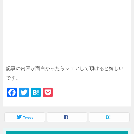
記事の内容が面白かったらシェアして頂けると嬉しい
です。
F
T
H
P
a
wi
at
o
c
tt
e
c
e
Tweet
er
n
k
b
a
et