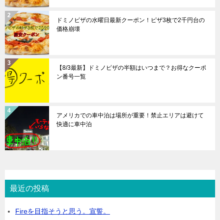
k
ドミノピザの水曜日最新クーポン！ピザ3枚で2千円台の
価格崩壊
【8/3最新】ドミノピザの半額はいつまで？お得なクーポ
ン番号一覧
アメリカでの車中泊は場所が重要！禁止エリアは避けて
快適に車中泊
最近の投稿
Fireを目指そうと思う。宣誓。