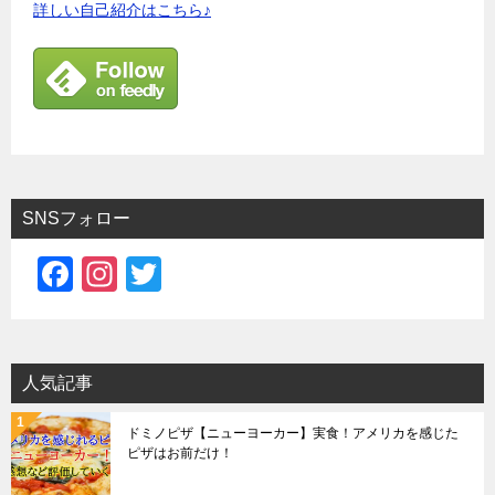
詳しい自己紹介はこちら♪
SNSフォロー
F
In
T
a
st
wi
c
a
tt
e
gr
er
人気記事
b
a
ドミノピザ【ニューヨーカー】実食！アメリカを感じた
o
m
ピザはお前だけ！
o