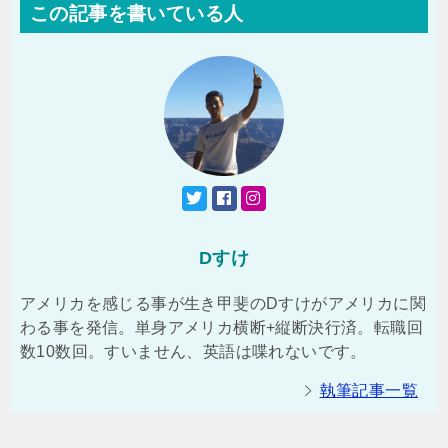
この記事を書いている人
o
o
k
Dすけ
アメリカを感じる事が生き甲斐のDすけがアメリカに関
わる事を発信。単身アメリカ横断+縦断決行済。転職回
数10数回。すいません、英語は喋れないです。
執筆記事一覧