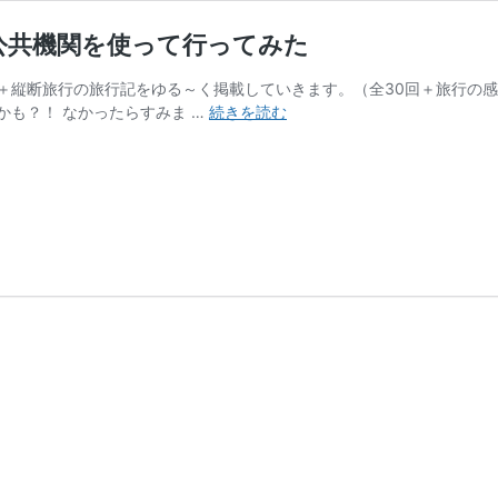
に公共機関を使って行ってみた
＋縦断旅行の旅行記をゆる～く掲載していきます。（全30回＋旅行の感
西
も？！ なかったらすみま …
続きを読む
海
岸
最
強
の
In-
N-
Out
バ
ー
ガ
ー
を
食
べ
に