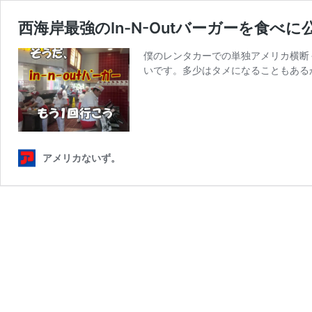
西海岸最強のIn-N-Outバーガーを食べ
僕のレンタカーでの単独アメリカ横断
いです。多少はタメになることもあるか
アメリカないず。